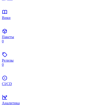
Вики
Пакеты
0
Релизы
0
CI/CD
Аналитика