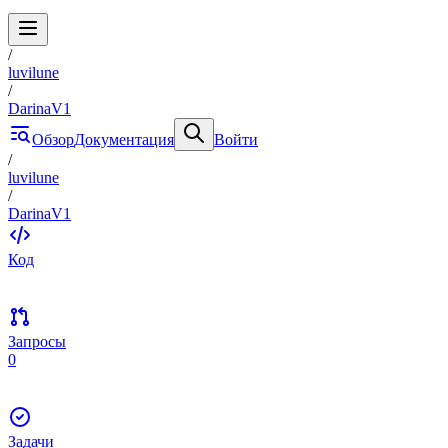
/
luvilune
/
DarinaV1
Обзор
Документация
Войти
/
luvilune
/
DarinaV1
Код
Запросы
0
Задачи