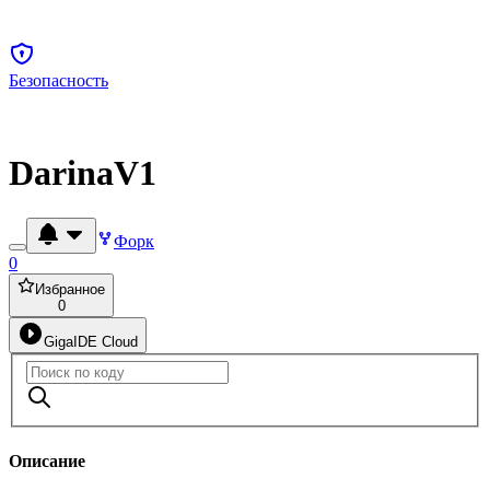
Безопасность
DarinaV1
Форк
0
Избранное
0
GigaIDE Cloud
Описание