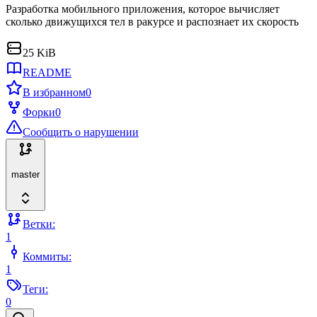
Разработка мобильного приложения, которое вычисляет
сколько движущихся тел в ракурсе и распознает их скорость
25 KiB
README
В избранном
0
Форки
0
Сообщить о нарушении
master
Ветки:
1
Коммиты:
1
Теги:
0