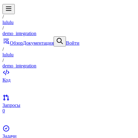
/
lululu
/
demo_integration
Обзор
Документация
Войти
/
lululu
/
demo_integration
Код
Запросы
0
Задачи