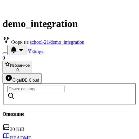
demo_integration
Форк из
school-21/demo_integration
Форк
0
Избранное
0
GigaIDE Cloud
Описание
30 KiB
README