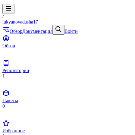
/
lukyanovadasha17
Обзор
Документация
Войти
Обзор
Репозитории
1
Пакеты
0
Избранное