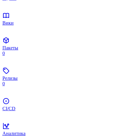
Вики
Пакеты
0
Релизы
0
CI/CD
Аналитика