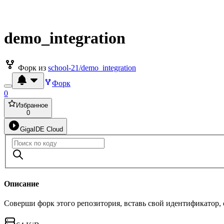
demo_integration
Форк из
school-21/demo_integration
Форк
0
Избранное
0
GigaIDE Cloud
Описание
Соверши форк этого репозитория, вставь свой идентификатор,