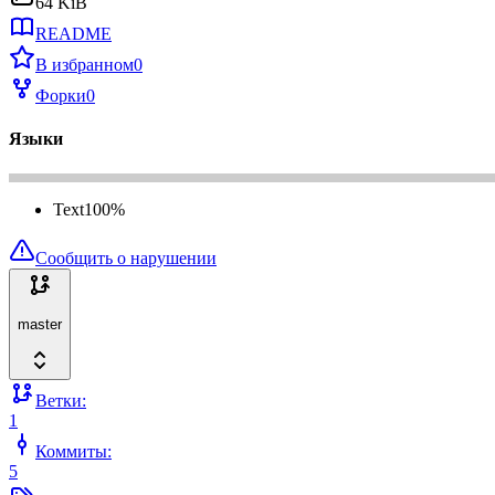
64 KiB
README
В избранном
0
Форки
0
Языки
Text
100
%
Сообщить о нарушении
master
Ветки:
1
Коммиты:
5