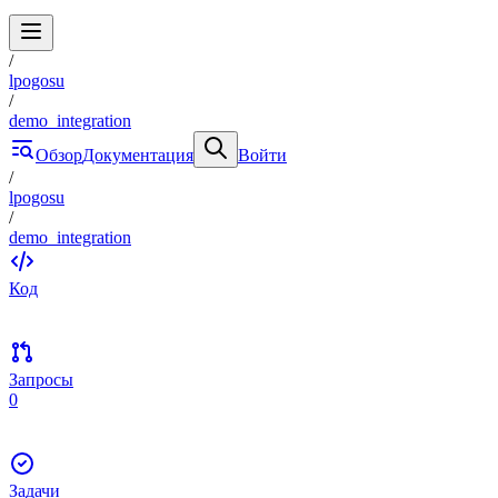
/
lpogosu
/
demo_integration
Обзор
Документация
Войти
/
lpogosu
/
demo_integration
Код
Запросы
0
Задачи