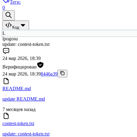
Теги:
0
Код
L
lpogosu
update: contest-token.txt
24 мар 2026, 18:39
Верифицирован
24 мар 2026, 18:39
8446a39
README.md
update README.md
7 месяцев назад
contest-token.txt
update: contest-token.txt