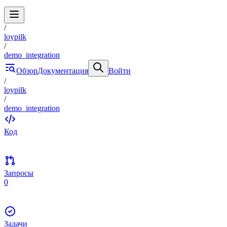
/
loypilk
/
demo_integration
Обзор
Документация
Войти
/
loypilk
/
demo_integration
Код
Запросы
0
Задачи