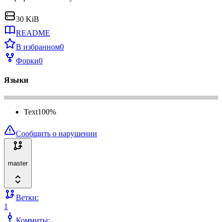
30 KiB
README
В избранном
0
Форки
0
Языки
Text
100
%
Сообщить о нарушении
master
Ветки:
1
Коммиты: