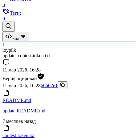
5
Теги:
0
Код
L
loypilk
update: contest-token.txt
11 мар 2026, 16:28
Верифицирован
11 мар 2026, 16:28
66662e1
README.md
update README.md
7 месяцев назад
contest-token.txt