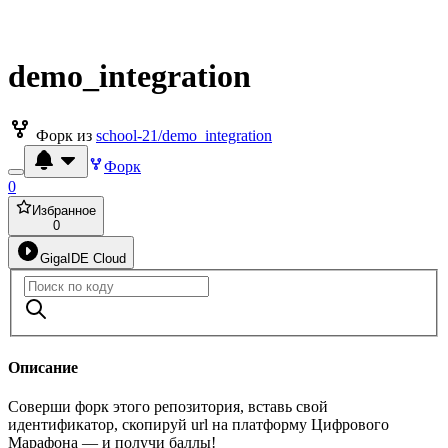
demo_integration
Форк из
school-21/demo_integration
Форк
0
Избранное
0
GigaIDE Cloud
Описание
Соверши форк этого репозитория, вставь свой
идентификатор, скопируй url на платформу Цифрового
Марафона — и получи баллы!