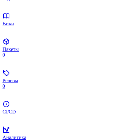
Вики
Пакеты
0
Релизы
0
CI/CD
Аналитика