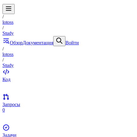
/
lotoss
/
Study
Обзор
Документация
Войти
/
lotoss
/
Study
Код
Запросы
0
Задачи