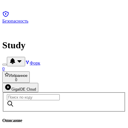
Безопасность
Study
Форк
0
Избранное
0
GigaIDE Cloud
Описание