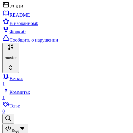
23 KiB
README
В избранном
0
Форки
0
Сообщить о нарушении
master
Ветки:
1
Коммиты:
1
Теги:
0
Код