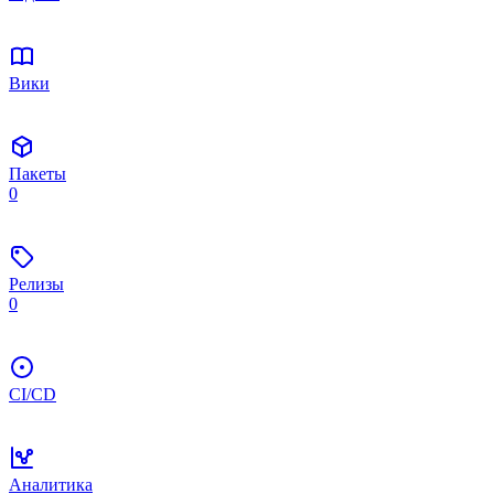
Вики
Пакеты
0
Релизы
0
CI/CD
Аналитика