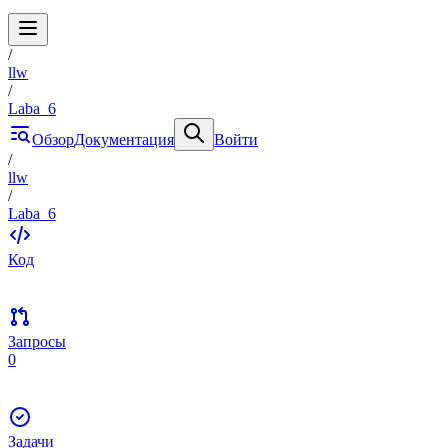
/
llw
/
Laba_6
Обзор
Документация
Войти
/
llw
/
Laba_6
Код
Запросы
0
Задачи