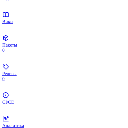
Вики
Пакеты
0
Релизы
0
CI/CD
Аналитика