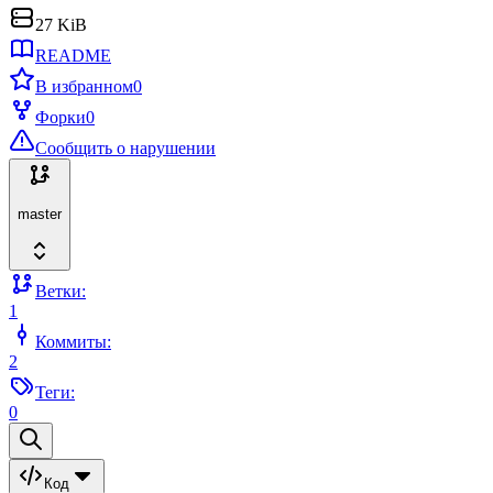
27 KiB
README
В избранном
0
Форки
0
Сообщить о нарушении
master
Ветки:
1
Коммиты:
2
Теги:
0
Код