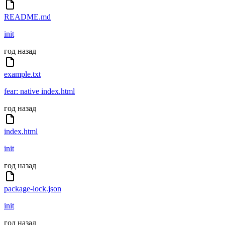
README.md
init
год назад
example.txt
fear: native index.html
год назад
index.html
init
год назад
package-lock.json
init
год назад