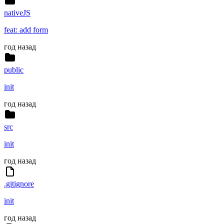
nativeJS
feat: add form
год назад
public
init
год назад
src
init
год назад
.gitignore
init
год назад