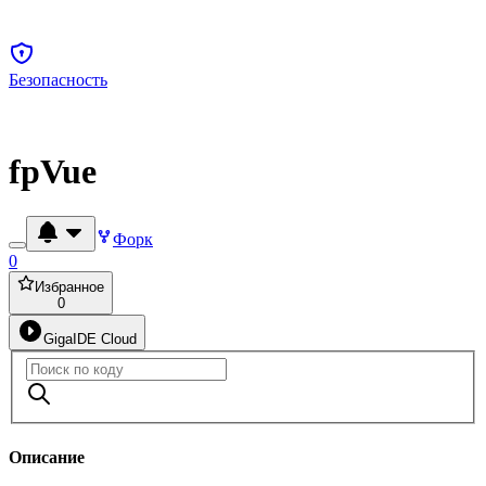
Безопасность
fpVue
Форк
0
Избранное
0
GigaIDE Cloud
Описание