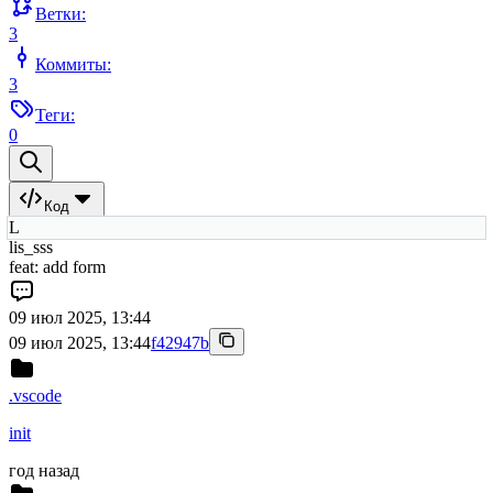
Ветки:
3
Коммиты:
3
Теги:
0
Код
L
lis_sss
feat: add form
09 июл 2025, 13:44
09 июл 2025, 13:44
f42947b
.vscode
init
год назад