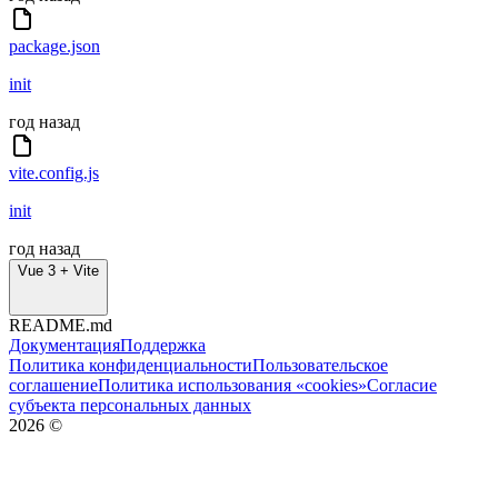
package.json
init
год назад
vite.config.js
init
год назад
Vue 3 + Vite
README.md
Документация
Поддержка
Политика конфиденциальности
Пользовательское
соглашение
Политика использования «cookies»
Согласие
субъекта персональных данных
2026
©