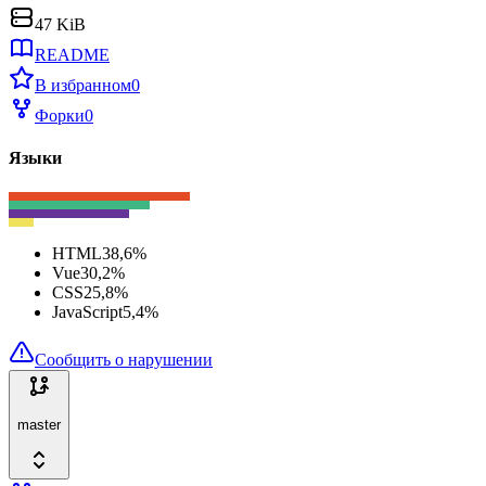
47 KiB
README
В избранном
0
Форки
0
Языки
HTML
38,6
%
Vue
30,2
%
CSS
25,8
%
JavaScript
5,4
%
Сообщить о нарушении
master