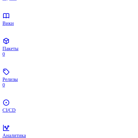
Вики
Пакеты
0
Релизы
0
CI/CD
Аналитика