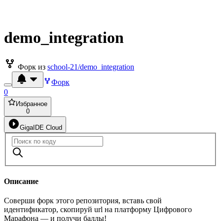
demo_integration
Форк из
school-21/demo_integration
Форк
0
Избранное
0
GigaIDE Cloud
Описание
Соверши форк этого репозитория, вставь свой
идентификатор, скопируй url на платформу Цифрового
Марафона — и получи баллы!