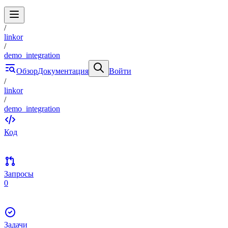
/
linkor
/
demo_integration
Обзор
Документация
Войти
/
linkor
/
demo_integration
Код
Запросы
0
Задачи