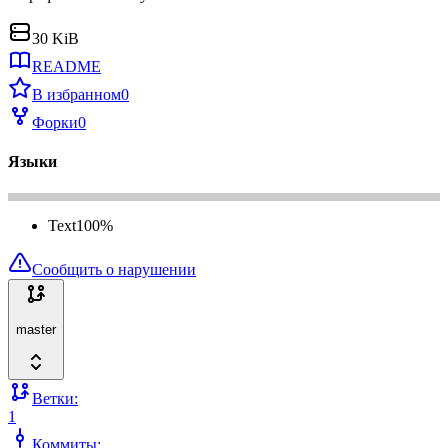
30 KiB
README
В избранном
0
Форки
0
Языки
Text
100
%
Сообщить о нарушении
master
Ветки:
1
Коммиты: