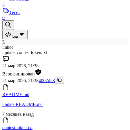
5
Теги:
0
Код
L
linkor
update: contest-token.txt
21 мар 2026, 21:38
Верифицирован
21 мар 2026, 21:38
4007d28
README.md
update README.md
7 месяцев назад
contest-token.txt