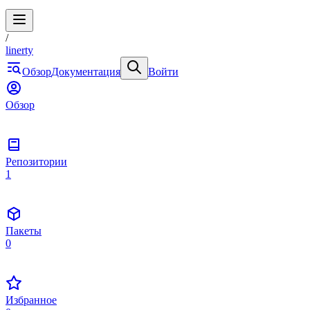
/
linerty
Обзор
Документация
Войти
Обзор
Репозитории
1
Пакеты
0
Избранное