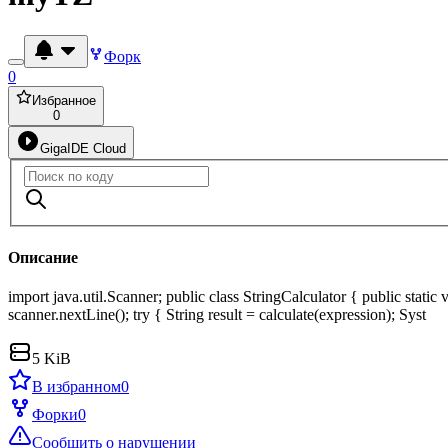
Форк
0
Избранное
0
GigaIDE Cloud
Описание
import java.util.Scanner; public class StringCalculator { public sta
scanner.nextLine(); try { String result = calculate(expression); Syst
5 KiB
В избранном
0
Форки
0
Сообщить о нарушении