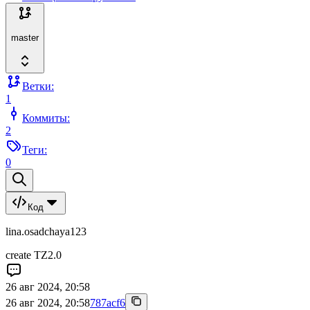
master
Ветки:
1
Коммиты:
2
Теги:
0
Код
lina.osadchaya123
create TZ2.0
26 авг 2024, 20:58
26 авг 2024, 20:58
787acf6