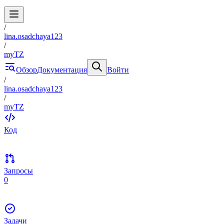
/
lina.osadchaya123
/
myTZ
Обзор
Документация
Войти
/
lina.osadchaya123
/
myTZ
Код
Запросы
0
Задачи