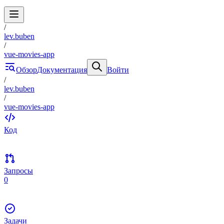
/
lev.buben
/
vue-movies-app
Обзор
Документация
Войти
/
lev.buben
/
vue-movies-app
Код
Запросы
0
Задачи