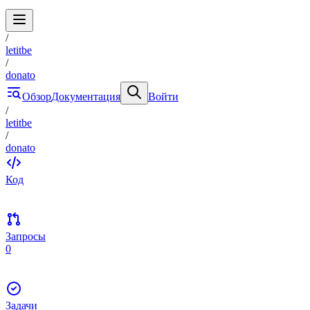
/
letitbe
/
donato
Обзор
Документация
Войти
/
letitbe
/
donato
Код
Запросы
0
Задачи