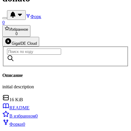
Форк
0
Избранное
0
GigaIDE Cloud
Описание
initial description
16 KiB
README
В избранном
0
Форки
0