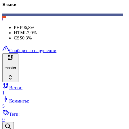
Языки
PHP
96,8
%
HTML
2,9
%
CSS
0,3
%
Сообщить о нарушении
master
Ветки:
1
Коммиты:
5
Теги:
0