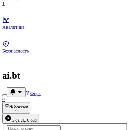
1
Аналитика
Безопасность
ai.bt
Форк
0
Избранное
0
GigaIDE Cloud