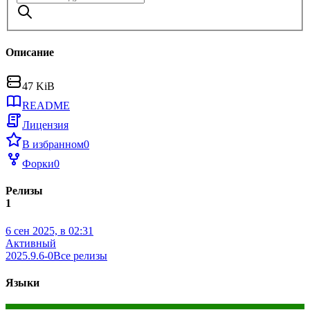
Описание
47 KiB
README
Лицензия
В избранном
0
Форки
0
Релизы
1
6 сен 2025, в 02:31
Активный
2025.9.6-0
Все релизы
Языки