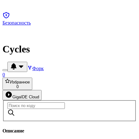
Безопасность
Cycles
Форк
0
Избранное
0
GigaIDE Cloud
Описание