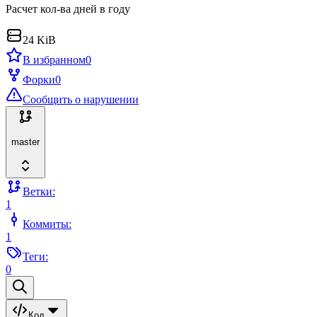
Расчет кол-ва дней в году
24 KiB
В избранном
0
Форки
0
Сообщить о нарушении
master
Ветки:
1
Коммиты:
1
Теги:
0
Код