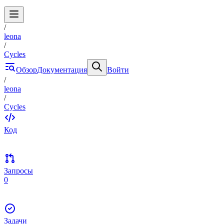
/
leona
/
Cycles
Обзор
Документация
Войти
/
leona
/
Cycles
Код
Запросы
0
Задачи