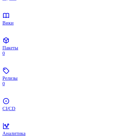
Вики
Пакеты
0
Релизы
0
CI/CD
Аналитика