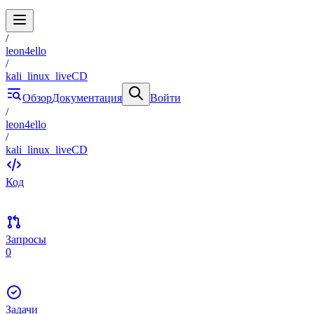
/
leon4ello
/
kali_linux_liveCD
Обзор
Документация
Войти
/
leon4ello
/
kali_linux_liveCD
Код
Запросы
0
Задачи