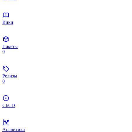
Вики
Пакеты
0
Релизы
0
CI/CD
Аналитика