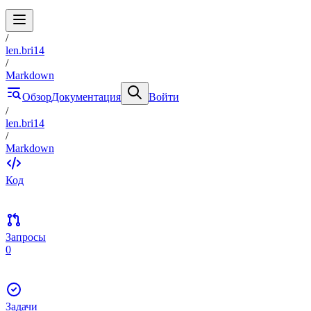
/
len.bri14
/
Markdown
Обзор
Документация
Войти
/
len.bri14
/
Markdown
Код
Запросы
0
Задачи