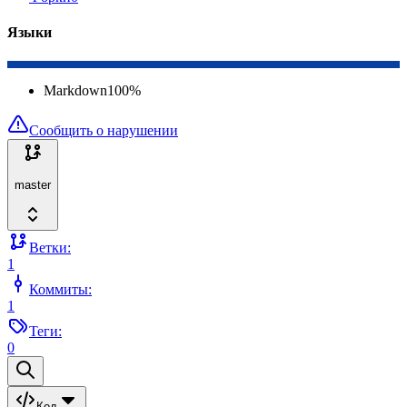
Языки
Markdown
100
%
Сообщить о нарушении
master
Ветки:
1
Коммиты:
1
Теги:
0
Код