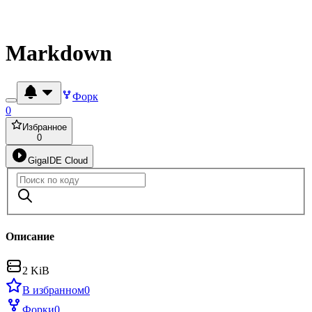
Markdown
Форк
0
Избранное
0
GigaIDE Cloud
Описание
2 KiB
В избранном
0
Форки
0