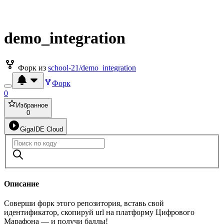
demo_integration
Форк из
school-21/demo_integration
Форк
0
Избранное
0
GigaIDE Cloud
Описание
Соверши форк этого репозитория, вставь свой
идентификатор, скопируй url на платформу Цифрового
Марафона — и получи баллы!