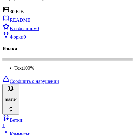
30 KiB
README
В избранном
0
Форки
0
Языки
Text
100
%
Сообщить о нарушении
master
Ветки:
1
Коммиты: