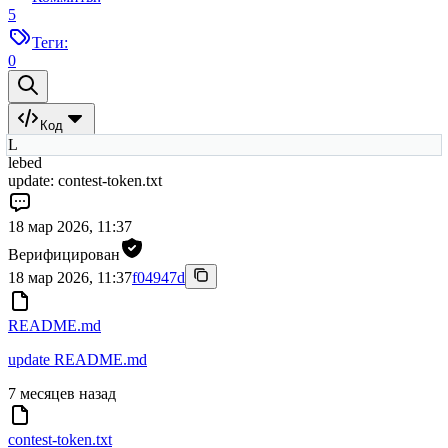
5
Теги:
0
Код
L
lebed
update: contest-token.txt
18 мар 2026, 11:37
Верифицирован
18 мар 2026, 11:37
f04947d
README.md
update README.md
7 месяцев назад
contest-token.txt