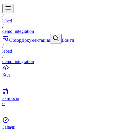
/
lebed
/
demo_integration
Обзор
Документация
Войти
/
lebed
/
demo_integration
Код
Запросы
0
Задачи