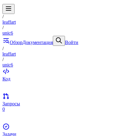
/
leaffart
/
unic6
Обзор
Документация
Войти
/
leaffart
/
unic6
Код
Запросы
0
Задачи