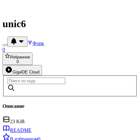
unic6
Форк
0
Избранное
0
GigaIDE Cloud
Описание
23 KiB
README
В избранном
0