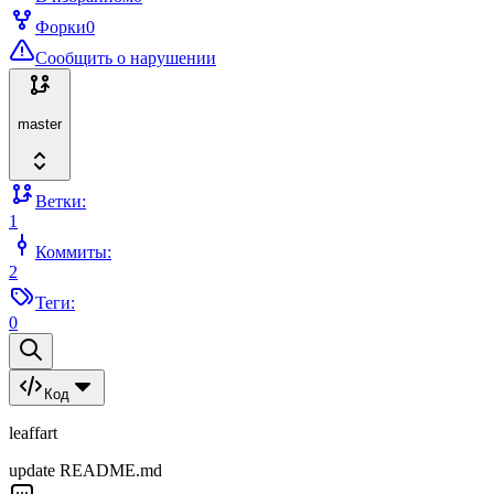
Форки
0
Сообщить о нарушении
master
Ветки:
1
Коммиты:
2
Теги:
0
Код
leaffart
update README.md