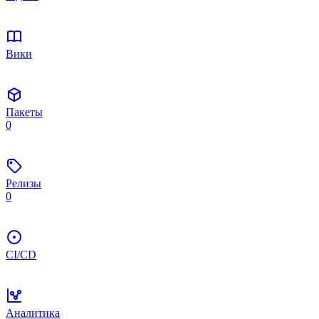
Вики
Пакеты
0
Релизы
0
CI/CD
Аналитика