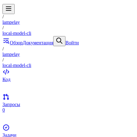
/
lampelay
/
local-model-cli
Обзор
Документация
Войти
/
lampelay
/
local-model-cli
Код
Запросы
0
Задачи