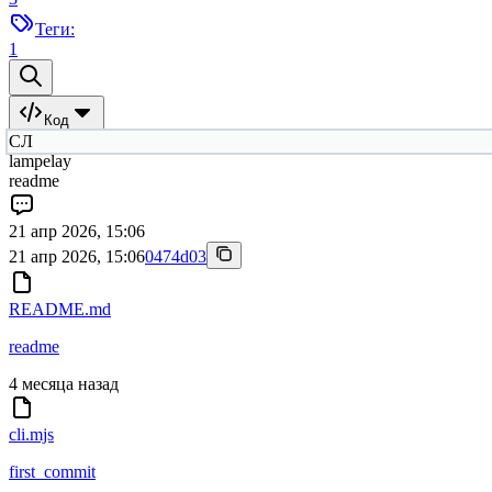
Теги:
1
Код
СЛ
lampelay
readme
21 апр 2026, 15:06
21 апр 2026, 15:06
0474d03
README.md
readme
4 месяца назад
cli.mjs
first_commit