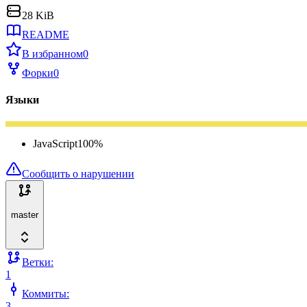
28 KiB
README
В избранном
0
Форки
0
Языки
JavaScript
100
%
Сообщить о нарушении
master
Ветки:
1
Коммиты:
3