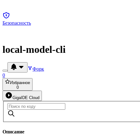
Безопасность
local-model-cli
Форк
0
Избранное
0
GigaIDE Cloud
Описание