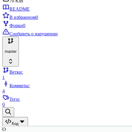
70 KiB
README
В избранном
0
Форки
0
Сообщить о нарушении
master
Ветки:
1
Коммиты:
4
Теги:
0
Код
O