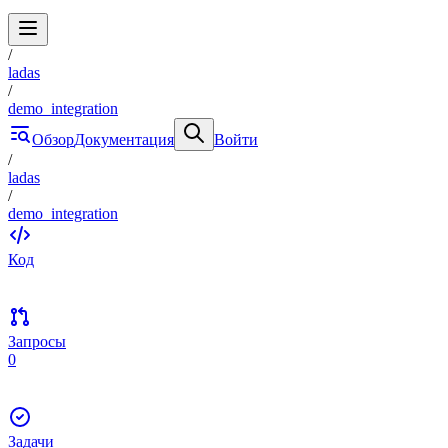
/
ladas
/
demo_integration
Обзор
Документация
Войти
/
ladas
/
demo_integration
Код
Запросы
0
Задачи