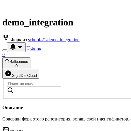
demo_integration
Форк из
school-21/demo_integration
Форк
0
Избранное
0
GigaIDE Cloud
Описание
Соверши форк этого репозитория, вставь свой идентификатор,