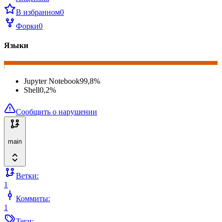
В избранном
0
Форки
0
Языки
Jupyter Notebook
99,8
%
Shell
0,2
%
Сообщить о нарушении
main
Ветки:
1
Коммиты:
1
Теги: