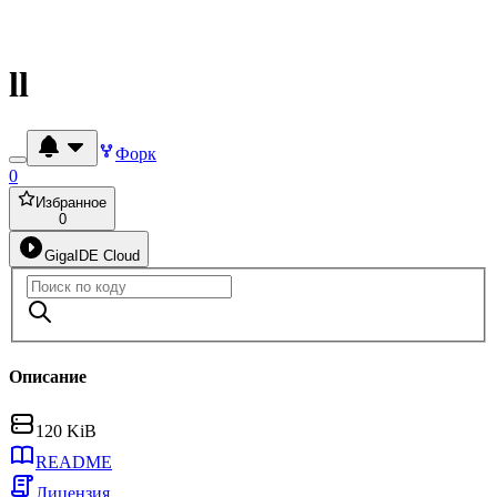
ll
Форк
0
Избранное
0
GigaIDE Cloud
Описание
120 KiB
README
Лицензия