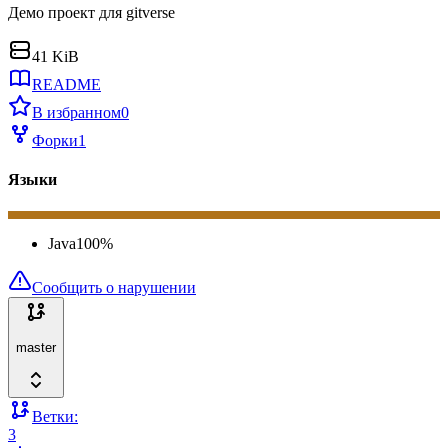
Демо проект для gitverse
41 KiB
README
В избранном
0
Форки
1
Языки
Java
100
%
Сообщить о нарушении
master
Ветки:
3