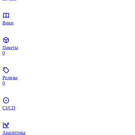
Вики
Пакеты
0
Релизы
0
CI/CD
Аналитика