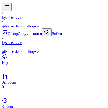
/
kyznetsovvm
/
gitverse-demo-helloqwe
Обзор
Документация
Войти
/
kyznetsovvm
/
gitverse-demo-helloqwe
Код
Запросы
0
Задачи