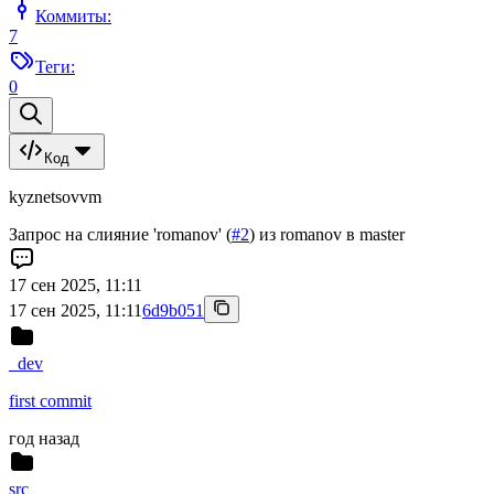
Коммиты:
7
Теги:
0
Код
kyznetsovvm
Запрос на слияние 'romanov' (
#2
) из romanov в master
17 сен 2025, 11:11
17 сен 2025, 11:11
6d9b051
_dev
first commit
год назад
src