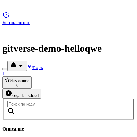
Безопасность
gitverse-demo-helloqwe
Форк
1
Избранное
0
GigaIDE Cloud
Описание