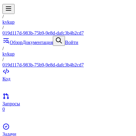
/
kvkup
/
019d117d-983b-75b9-9e8d-dafc3b4b2cd7
Обзор
Документация
Войти
/
kvkup
/
019d117d-983b-75b9-9e8d-dafc3b4b2cd7
Код
Запросы
0
Задачи