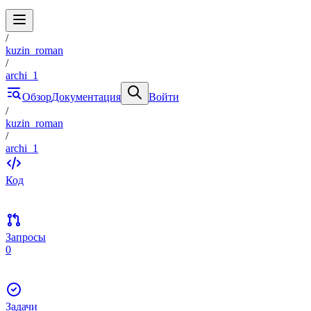
/
kuzin_roman
/
archi_1
Обзор
Документация
Войти
/
kuzin_roman
/
archi_1
Код
Запросы
0
Задачи