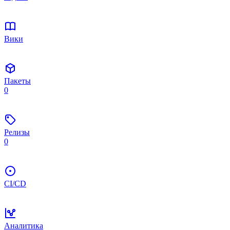
Вики
Пакеты
0
Релизы
0
CI/CD
Аналитика