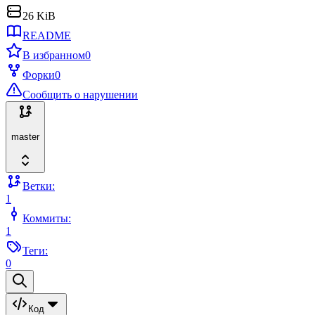
26 KiB
README
В избранном
0
Форки
0
Сообщить о нарушении
master
Ветки:
1
Коммиты:
1
Теги:
0
Код