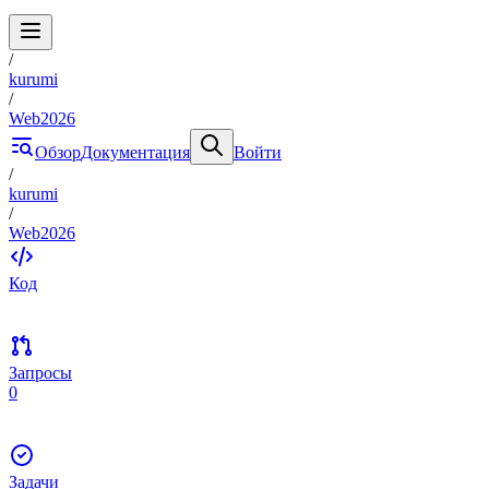
/
kurumi
/
Web2026
Обзор
Документация
Войти
/
kurumi
/
Web2026
Код
Запросы
0
Задачи