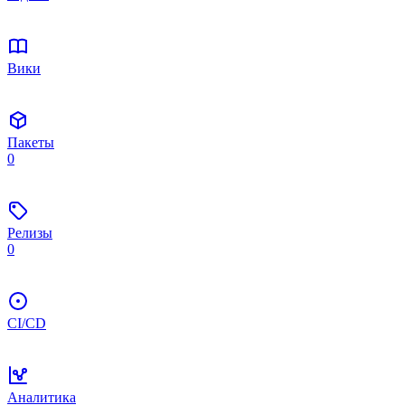
Вики
Пакеты
0
Релизы
0
CI/CD
Аналитика