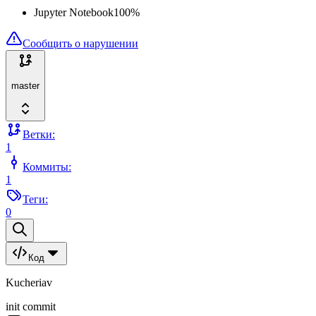
Jupyter Notebook
100
%
Сообщить о нарушении
master
Ветки:
1
Коммиты:
1
Теги:
0
Код
Kucheriav
init commit