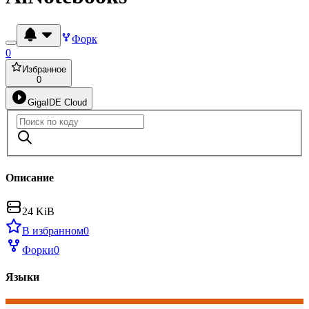
Форк
0
Избранное
0
GigaIDE Cloud
Описание
24 KiB
В избранном
0
Форки
0
Языки