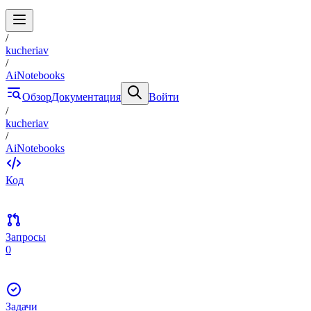
/
kucheriav
/
AiNotebooks
Обзор
Документация
Войти
/
kucheriav
/
AiNotebooks
Код
Запросы
0
Задачи