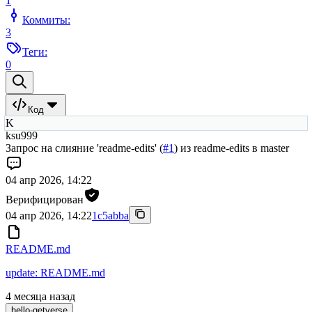
1
Коммиты:
3
Теги:
0
Код
K
ksu999
Запрос на слияние 'readme-edits' (
#1
) из readme-edits в master
04 апр 2026, 14:22
Верифицирован
04 апр 2026, 14:22
1c5abba
README.md
update: README.md
4 месяца назад
hello-getverse