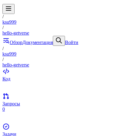
/
ksu999
/
hello-getverse
Обзор
Документация
Войти
/
ksu999
/
hello-getverse
Код
Запросы
0
Задачи