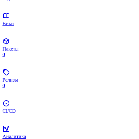
Вики
Пакеты
0
Релизы
0
CI/CD
Аналитика