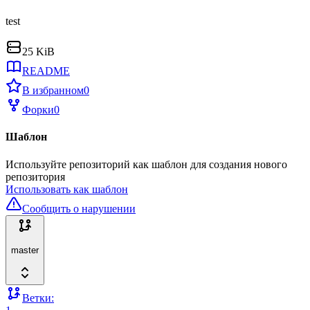
test
25 KiB
README
В избранном
0
Форки
0
Шаблон
Используйте репозиторий как шаблон для создания нового
репозитория
Использовать как шаблон
Сообщить о нарушении
master
Ветки: