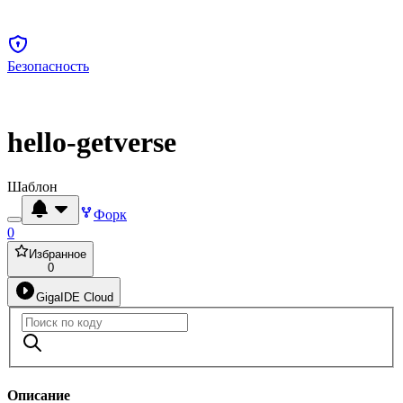
Безопасность
hello-getverse
Шаблон
Форк
0
Избранное
0
GigaIDE Cloud
Описание