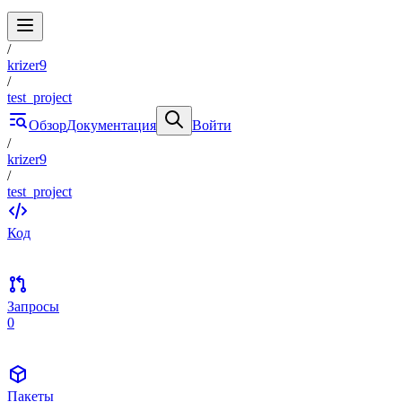
/
krizer9
/
test_project
Обзор
Документация
Войти
/
krizer9
/
test_project
Код
Запросы
0
Пакеты