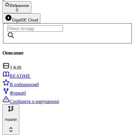
Избранное
0
GigaIDE Cloud
Описание
3 KiB
README
В избранном
0
Форки
0
Сообщить о нарушении
master