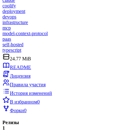
claude
coolify
deployment
devops
infrastructure
mcp
model-context-protocol
paas
self-hosted
typescript
24.77 MiB
README
Лицензия
Правила участия
История изменений
В избранном
0
Форки
0
Релизы
1