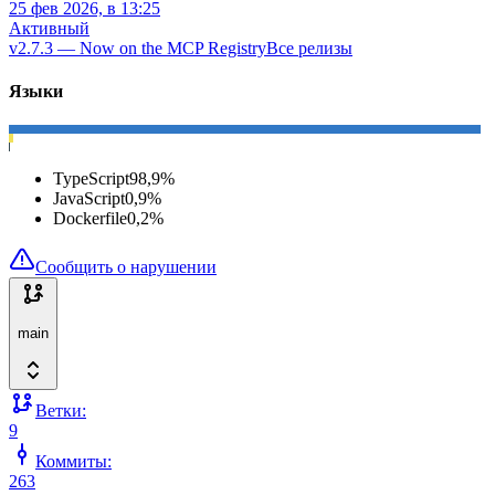
25 фев 2026, в 13:25
Активный
v2.7.3 — Now on the MCP Registry
Все релизы
Языки
TypeScript
98,9
%
JavaScript
0,9
%
Dockerfile
0,2
%
Сообщить о нарушении
main
Ветки:
9
Коммиты:
263