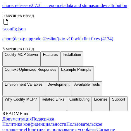
chore: release v2.7.3 — repo metadata and stumason.dev attribution
5 месяцев назад
tsconfig.json
chore(deps): upgrade @eslint/js to v10 with lint fixes (#134)
5 месяцев назад
Coolify MCP Server
Features
Installation
Context-Optimized Responses
Example Prompts
Environment Variables
Development
Available Tools
Why Coolify MCP?
Related Links
Contributing
License
Support
README.md
Документация
Поддержка
Политика конфиденциальности
Пользовательское
соглашение
Политика использования «cookies»
Согласие