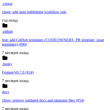
.cursor
chore: add npm publishing workflow rule
год назад
.github
feat: add GitHub templates (CODEOWNERS, PR template, issue
templates) (#90)
7 месяцев назад
.husky
Feature/v0.7.0 (#24)
7 месяцев назад
docs
chore: remove outdated docs and planning files (#54)
7 месяцев назад