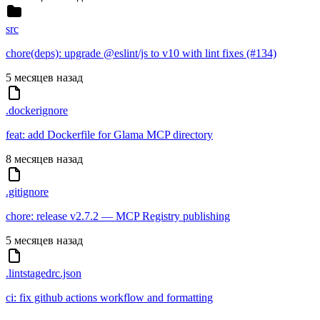
src
chore(deps): upgrade @eslint/js to v10 with lint fixes (#134)
5 месяцев назад
.dockerignore
feat: add Dockerfile for Glama MCP directory
8 месяцев назад
.gitignore
chore: release v2.7.2 — MCP Registry publishing
5 месяцев назад
.lintstagedrc.json
ci: fix github actions workflow and formatting