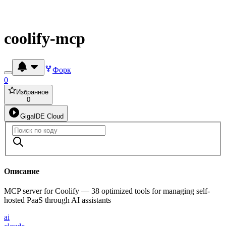
coolify-mcp
Форк
0
Избранное
0
GigaIDE Cloud
Описание
MCP server for Coolify — 38 optimized tools for managing self-
hosted PaaS through AI assistants
ai