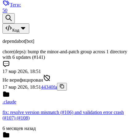
Теги:
50
Код
dependabot[bot]
chore(deps): bump the minor-and-patch group across 1 directory
with 6 updates (#141)
17 мар 2026, 18:51
Не верифицирован
17 мар 2026, 18:51
44340fa
.claude
fix: resolve version mismatch (#106) and validation error crash
(#107) (#108)
6 месяцев назад