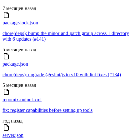
7 месяцев назад
package-lock.json
chore(deps): bump the minor-and-patch group across 1 directory
with 6 updates (#141)
5 месяцев назад
package.json
chore(deps): upgrade @eslint/js to v10 with lint fixes (#134)
5 месяцев назад
repomix-output.xml
fix: register capabilities before setting up tools
год назад
server.json