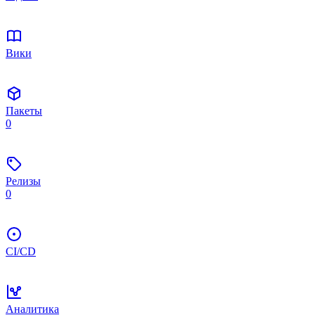
Вики
Пакеты
0
Релизы
0
CI/CD
Аналитика