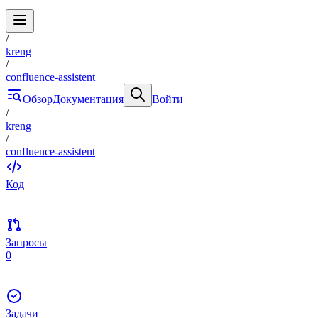
/
kreng
/
confluence-assistent
Обзор
Документация
Войти
/
kreng
/
confluence-assistent
Код
Запросы
0
Задачи