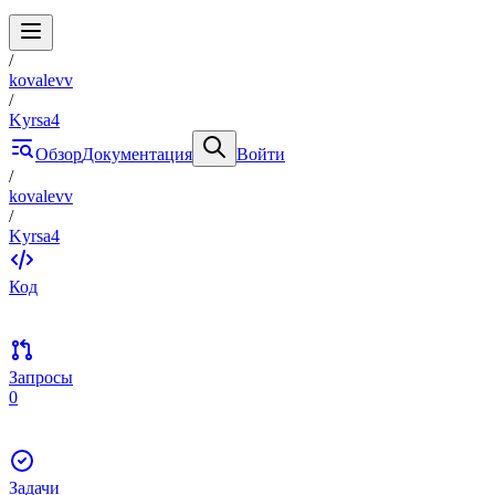
/
kovalevv
/
Kyrsa4
Обзор
Документация
Войти
/
kovalevv
/
Kyrsa4
Код
Запросы
0
Задачи