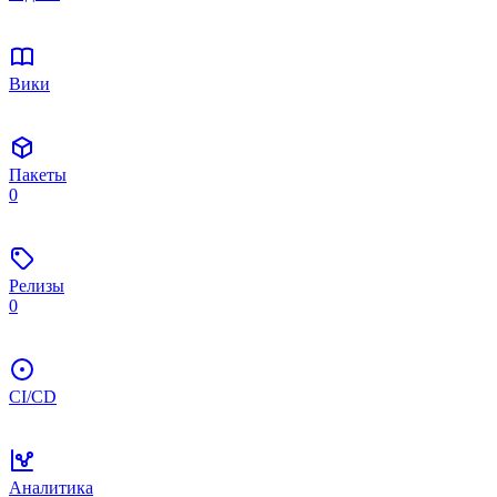
Вики
Пакеты
0
Релизы
0
CI/CD
Аналитика