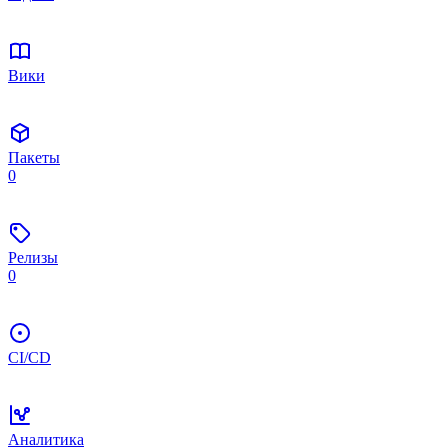
Вики
Пакеты
0
Релизы
0
CI/CD
Аналитика