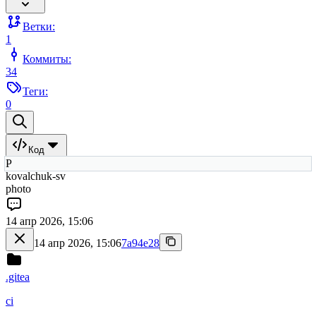
Ветки:
1
Коммиты:
34
Теги:
0
Код
P
kovalchuk-sv
photo
14 апр 2026, 15:06
14 апр 2026, 15:06
7a94e28
.gitea
ci