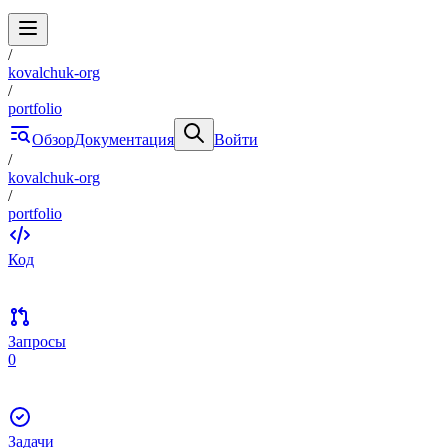
/
kovalchuk-org
/
portfolio
Обзор
Документация
Войти
/
kovalchuk-org
/
portfolio
Код
Запросы
0
Задачи