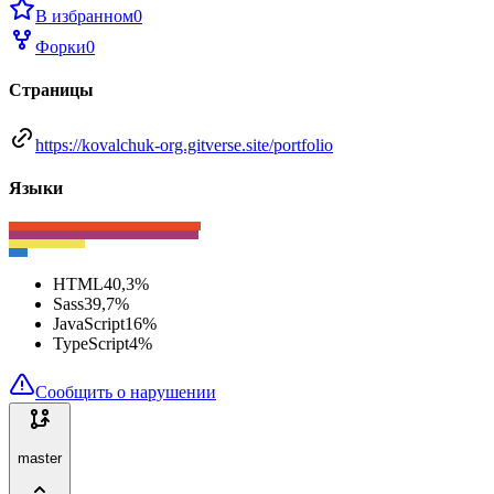
В избранном
0
Форки
0
Страницы
https://kovalchuk-org.gitverse.site/portfolio
Языки
HTML
40,3
%
Sass
39,7
%
JavaScript
16
%
TypeScript
4
%
Сообщить о нарушении
master