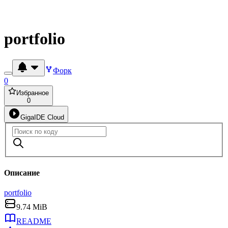
portfolio
Форк
0
Избранное
0
GigaIDE Cloud
Описание
portfolio
9.74 MiB
README