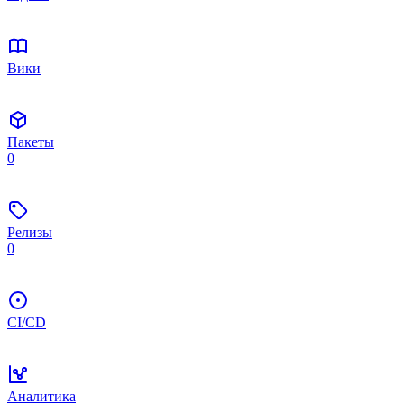
Вики
Пакеты
0
Релизы
0
CI/CD
Аналитика