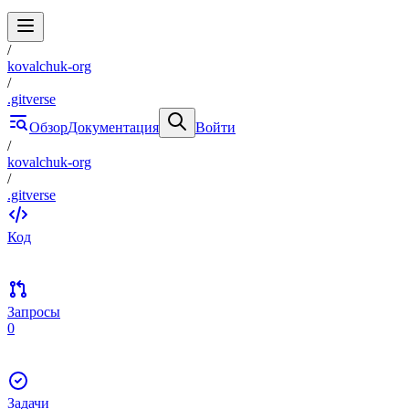
/
kovalchuk-org
/
.gitverse
Обзор
Документация
Войти
/
kovalchuk-org
/
.gitverse
Код
Запросы
0
Задачи