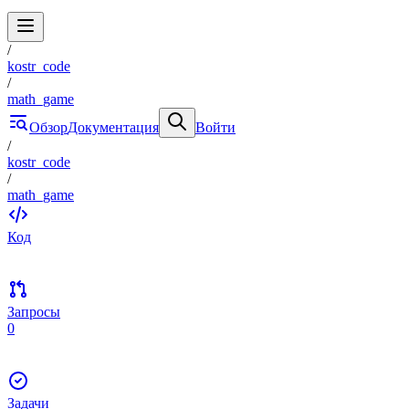
/
kostr_code
/
math_game
Обзор
Документация
Войти
/
kostr_code
/
math_game
Код
Запросы
0
Задачи