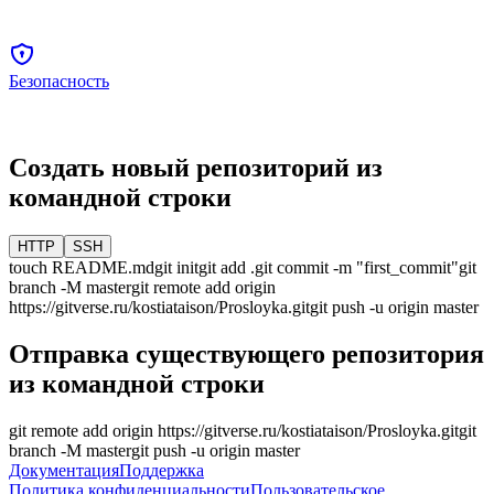
Безопасность
Создать новый репозиторий из
командной строки
HTTP
SSH
touch README.md
git init
git add .
git commit -m "first_commit"
git
branch -M
master
git remote add origin
https://gitverse.ru/kostiataison/Prosloyka.git
git push -u origin
master
Отправка существующего репозитория
из командной строки
git remote add origin
https://gitverse.ru/kostiataison/Prosloyka.git
git
branch -M
master
git push -u origin
master
Документация
Поддержка
Политика конфиденциальности
Пользовательское