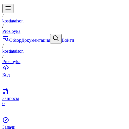
/
kostiataison
/
Prosloyka
Обзор
Документация
Войти
/
kostiataison
/
Prosloyka
Код
Запросы
0
Задачи