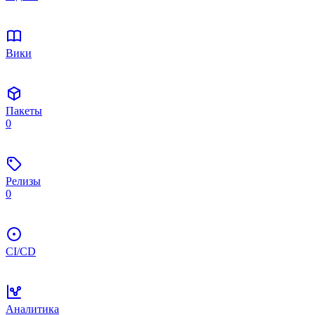
Вики
Пакеты
0
Релизы
0
CI/CD
Аналитика