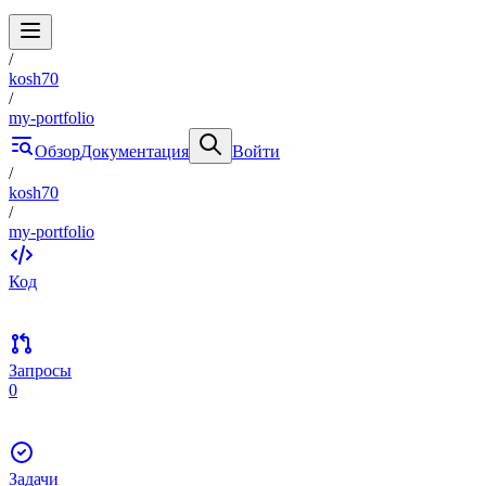
/
kosh70
/
my-portfolio
Обзор
Документация
Войти
/
kosh70
/
my-portfolio
Код
Запросы
0
Задачи