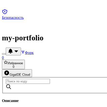
Безопасность
my-portfolio
Форк
0
Избранное
0
GigaIDE Cloud
Описание