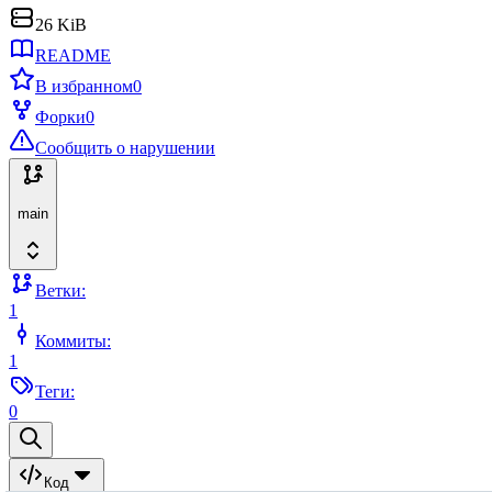
26 KiB
README
В избранном
0
Форки
0
Сообщить о нарушении
main
Ветки:
1
Коммиты:
1
Теги:
0
Код