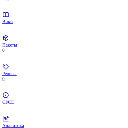
Вики
Пакеты
0
Релизы
0
CI/CD
Аналитика