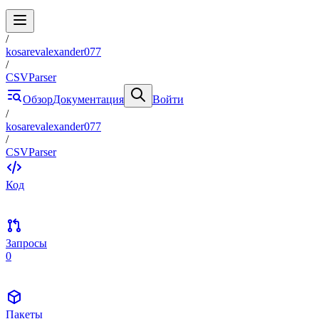
/
kosarevalexander077
/
CSVParser
Обзор
Документация
Войти
/
kosarevalexander077
/
CSVParser
Код
Запросы
0
Пакеты