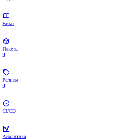
Вики
Пакеты
0
Релизы
0
CI/CD
Аналитика