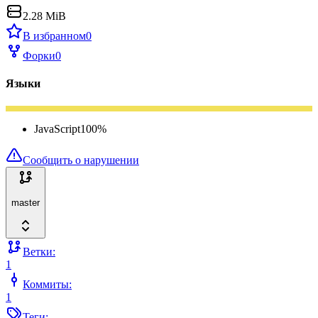
2.28 MiB
В избранном
0
Форки
0
Языки
JavaScript
100
%
Сообщить о нарушении
master
Ветки:
1
Коммиты:
1
Теги: