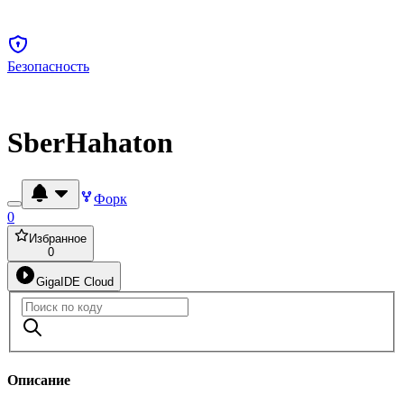
Безопасность
SberHahaton
Форк
0
Избранное
0
GigaIDE Cloud
Описание