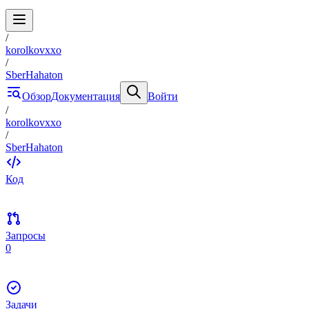
/
korolkovxxo
/
SberHahaton
Обзор
Документация
Войти
/
korolkovxxo
/
SberHahaton
Код
Запросы
0
Задачи