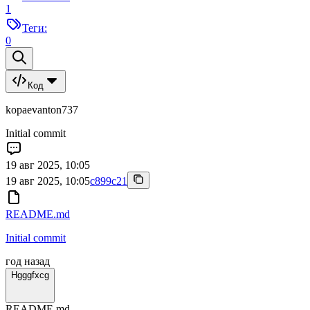
1
Теги:
0
Код
kopaevanton737
Initial commit
19 авг 2025, 10:05
19 авг 2025, 10:05
c899c21
README.md
Initial commit
год назад
Hgggfxcg
README.md