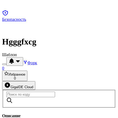
Безопасность
Hgggfxcg
Шаблон
Форк
0
Избранное
0
GigaIDE Cloud
Описание