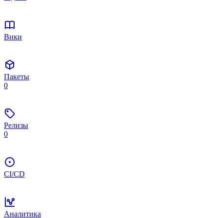
Вики
Пакеты
0
Релизы
0
CI/CD
Аналитика