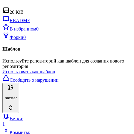
26 KiB
README
В избранном
0
Форки
0
Шаблон
Используйте репозиторий как шаблон для создания нового
репозитория
Использовать как шаблон
Сообщить о нарушении
master
Ветки:
1
Коммиты: