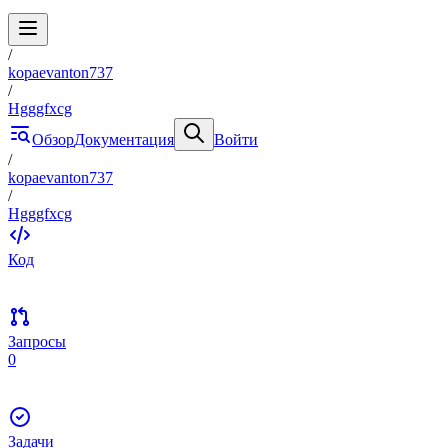
/
kopaevanton737
/
Hgggfxcg
Обзор
Документация
Войти
/
kopaevanton737
/
Hgggfxcg
Код
Запросы
0
Задачи