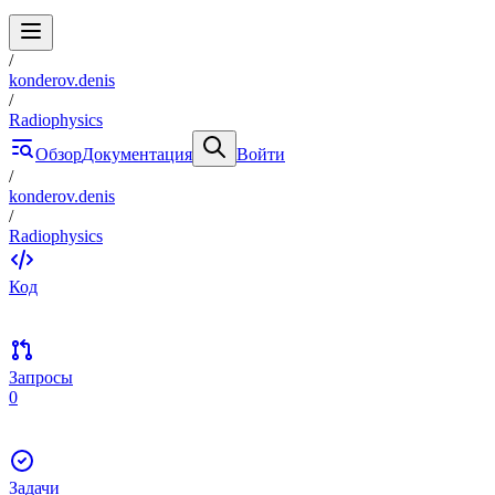
/
konderov.denis
/
Radiophysics
Обзор
Документация
Войти
/
konderov.denis
/
Radiophysics
Код
Запросы
0
Задачи