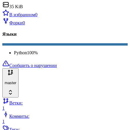
35 KiB
В избранном
0
Форки
0
Языки
Python
100
%
Сообщить о нарушении
master
Ветки:
1
Коммиты:
1
Теги: