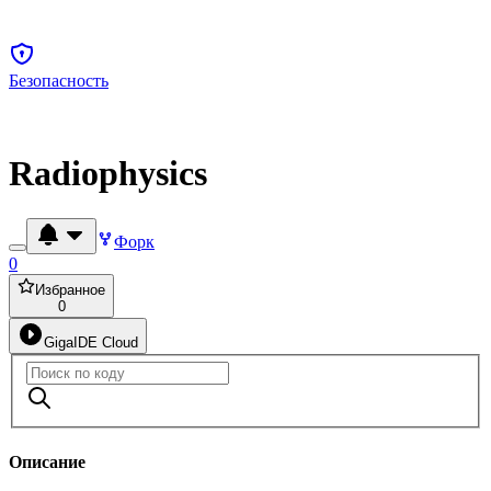
Безопасность
Radiophysics
Форк
0
Избранное
0
GigaIDE Cloud
Описание