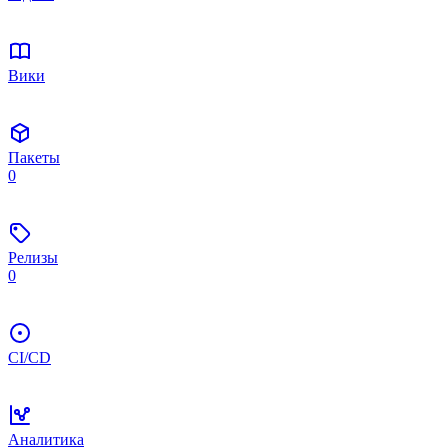
Вики
Пакеты
0
Релизы
0
CI/CD
Аналитика