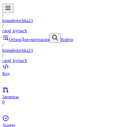
/
komalenochka23
/
caod_kyrsach
Обзор
Документация
Войти
/
komalenochka23
/
caod_kyrsach
Код
Запросы
0
Задачи