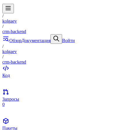
/
kolgaev
/
crm-backend
Обзор
Документация
Войти
/
kolgaev
/
crm-backend
Код
Запросы
0
Пакеты