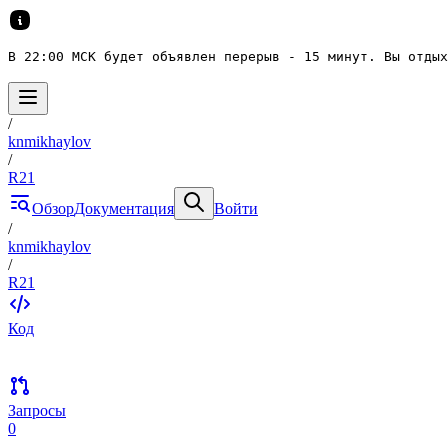
В 22:00 МСК будет объявлен перерыв - 15 минут. Вы отдых
/
knmikhaylov
/
R21
Обзор
Документация
Войти
/
knmikhaylov
/
R21
Код
Запросы
0