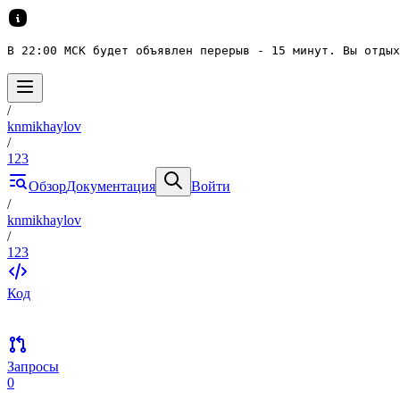
В 22:00 МСК будет объявлен перерыв - 15 минут. Вы отдых
/
knmikhaylov
/
123
Обзор
Документация
Войти
/
knmikhaylov
/
123
Код
Запросы
0