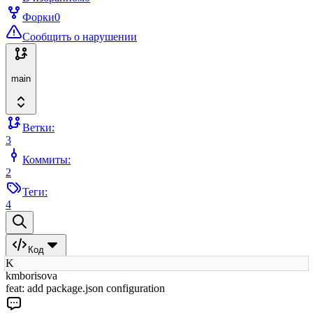
Форки
0
Сообщить о нарушении
main
Ветки:
3
Коммиты:
2
Теги:
4
Код
K
kmborisova
feat: add package.json configuration