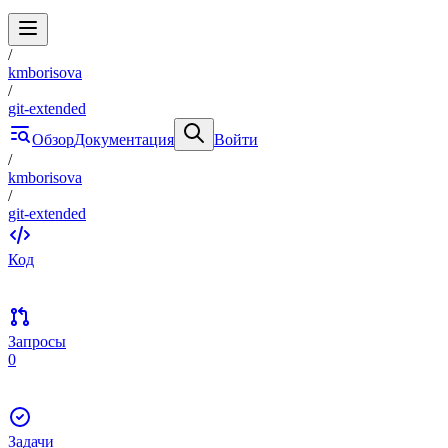
/
kmborisova
/
git-extended
Обзор
Документация
Войти
/
kmborisova
/
git-extended
Код
Запросы
0
Задачи