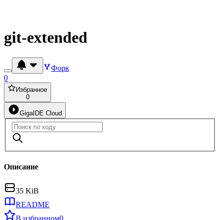
git-extended
Форк
0
Избранное
0
GigaIDE Cloud
Описание
35 KiB
README
В избранном
0