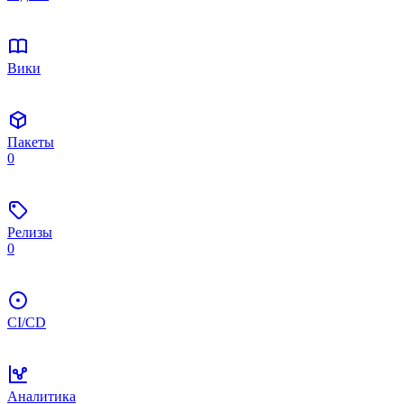
Вики
Пакеты
0
Релизы
0
CI/CD
Аналитика