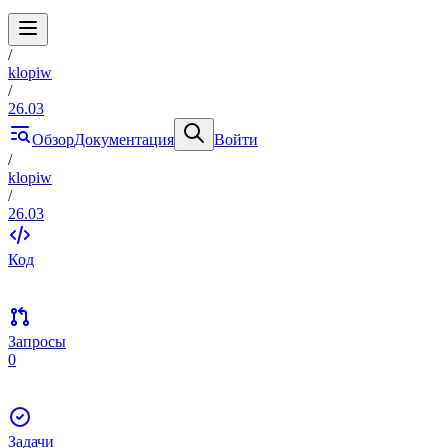
/
klopiw
/
26.03
Обзор
Документация
Войти
/
klopiw
/
26.03
Код
Запросы
0
Задачи