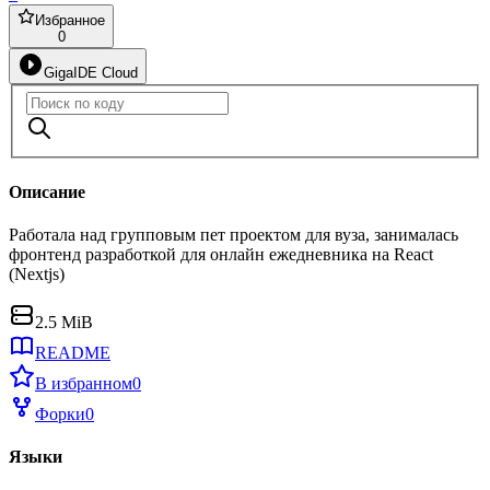
Избранное
0
GigaIDE Cloud
Описание
Работала над групповым пет проектом для вуза, занималась
фронтенд разработкой для онлайн ежедневника на React
(Nextjs)
2.5 MiB
README
В избранном
0
Форки
0
Языки