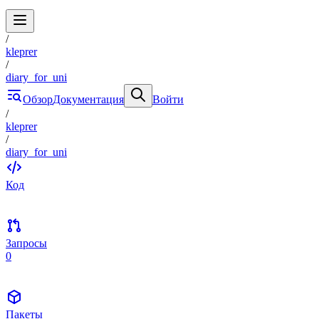
/
kleprer
/
diary_for_uni
Обзор
Документация
Войти
/
kleprer
/
diary_for_uni
Код
Запросы
0
Пакеты