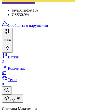
JavaScript
69,1
%
CSS
30,9
%
Сообщить о нарушении
main
Ветки:
2
Коммиты:
67
Теги:
0
Код
Снежана Максимова